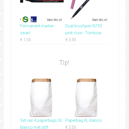
Permanent marker -
Dual brushpen N703
zwart
pink rose - Tombow
€
1,55
€
3,95
Tip!
Set van 4 paperbags XL
Paperbag XL blanco
blanco met stift
€
3,50