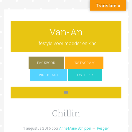
Translate »
Van-An
Lifestyle voor moeder en kind
FACEBOOK
INSTAGRAM
PINTEREST
TWITTER
Chillin
1 augustus 2016
door
Anne-Marie Schipper
Reageer