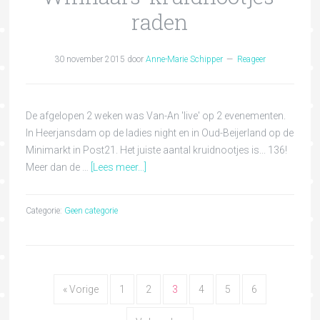
raden
30 november 2015
door
Anne-Marie Schipper
Reageer
De afgelopen 2 weken was Van-An 'live' op 2 evenementen.
In Heerjansdam op de ladies night en in Oud-Beijerland op de
Minimarkt in Post21. Het juiste aantal kruidnootjes is... 136!
Meer dan de …
[Lees meer...]
Categorie:
Geen categorie
« Vorige
1
2
3
4
5
6