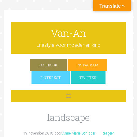
Translate »
Van-An
Lifestyle voor moeder en kind
FACEBOOK
INSTAGRAM
PINTEREST
TWITTER
landscape
19 november 2018
door
Anne-Marie Schipper
Reageer