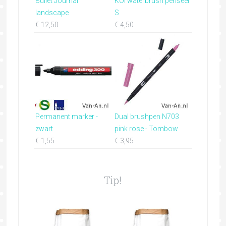
Bullet Journal
KOI waterbrush penseel
landscape
S
€
12,50
€
4,50
Permanent marker -
Dual brushpen N703
zwart
pink rose - Tombow
€
1,55
€
3,95
Tip!