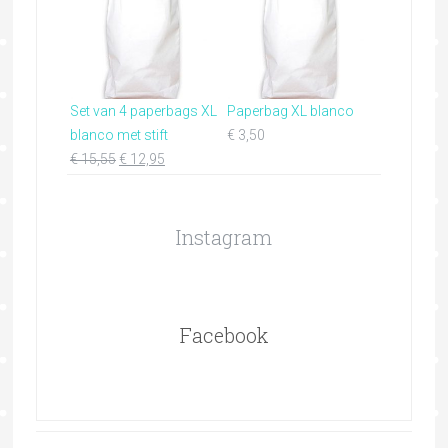
Set van 4 paperbags XL
Paperbag XL blanco
blanco met stift
€
3,50
€
15,55
€
12,95
Instagram
Facebook