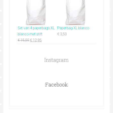
Set van 4 paperbags XL
Paperbag XL blanco
blanco met stift
€
3,50
€
15,55
€
12,95
Instagram
Facebook