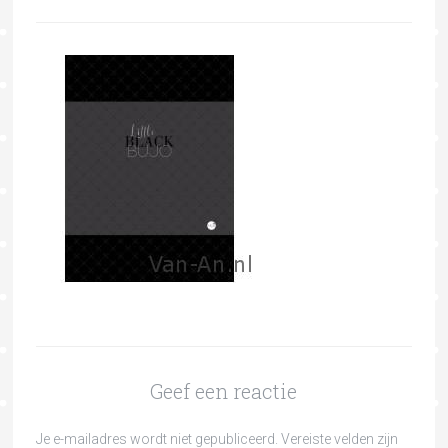
Geef een reactie
Je e-mailadres wordt niet gepubliceerd.
Vereiste velden zijn