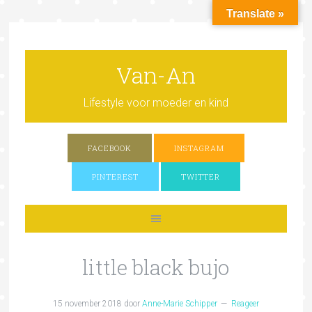
Translate »
Van-An
Lifestyle voor moeder en kind
FACEBOOK
INSTAGRAM
PINTEREST
TWITTER
little black bujo
15 november 2018
door
Anne-Marie Schipper
Reageer