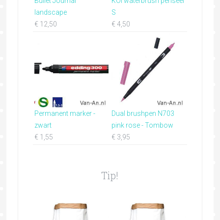
Bullet Journal
KOI waterbrush penseel
landscape
S
€
12,50
€
4,50
Permanent marker -
Dual brushpen N703
zwart
pink rose - Tombow
€
1,55
€
3,95
Tip!