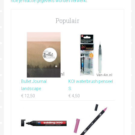
hoe je reactie gegevens worden verwerkt
.
Populair
Bullet Journal
KOI waterbrush penseel
landscape
S
€
12,50
€
4,50