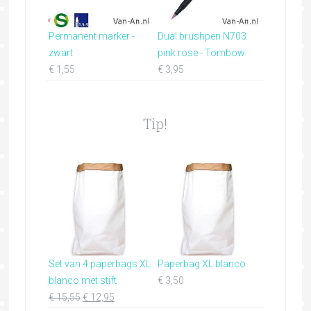
Permanent marker -
Dual brushpen N703
zwart
pink rose - Tombow
€
1,55
€
3,95
Tip!
Set van 4 paperbags XL
Paperbag XL blanco
blanco met stift
€
3,50
€
15,55
€
12,95