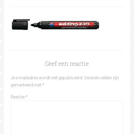
Geef een reactie
Je e-mailadres wordt niet gepubliceerd.
Vereiste velden zijn
gemarkeerd met
*
Reactie
*