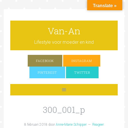
Translate »
Van-An
Lifestyle voor moeder en kind
FACEBOOK
INSTAGRAM
PINTEREST
TWITTER
300_001_p
8 februari 2018
door
Anne-Marie Schipper
Reageer