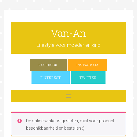
Van-An
Lifestyle voor moeder en kind
FACEBOOK
INSTAGRAM
PINTEREST
TWITTER
De online winkel is gesloten, mail voor product
beschikbaarheid en bestellen :)