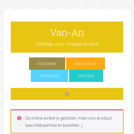
Van-An
Lifestyle voor moeder en kind
FACEBOOK
INSTAGRAM
PINTEREST
TWITTER
De online winkel is gesloten, mail voor product
beschikbaarheid en bestellen :)