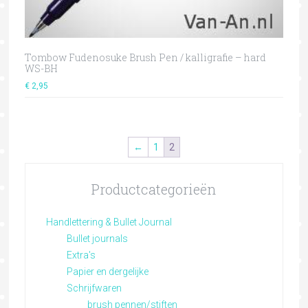
Tombow Fudenosuke Brush Pen / kalligrafie – hard
WS-BH
€
2,95
←
1
2
Productcategorieën
Handlettering & Bullet Journal
Bullet journals
Extra's
Papier en dergelijke
Schrijfwaren
brush pennen/stiften