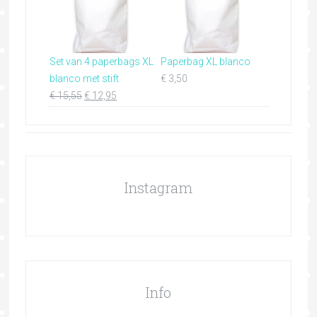
Set van 4 paperbags XL
Paperbag XL blanco
blanco met stift
€
3,50
€
15,55
€
12,95
Instagram
Info