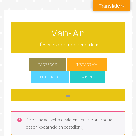
Translate »
Van-An
Lifestyle voor moeder en kind
FACEBOOK
INSTAGRAM
PINTEREST
TWITTER
De online winkel is gesloten, mail voor product
beschikbaarheid en bestellen :)