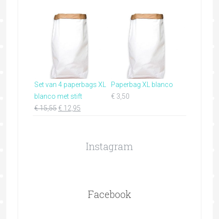
Set van 4 paperbags XL
Paperbag XL blanco
blanco met stift
€
3,50
€
15,55
€
12,95
Instagram
Facebook