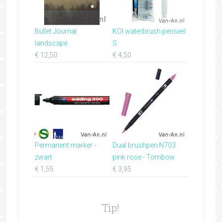
Bullet Journal
KOI waterbrush penseel
landscape
S
€
12,50
€
4,50
Permanent marker -
Dual brushpen N703
zwart
pink rose - Tombow
€
1,55
€
3,95
Tip!