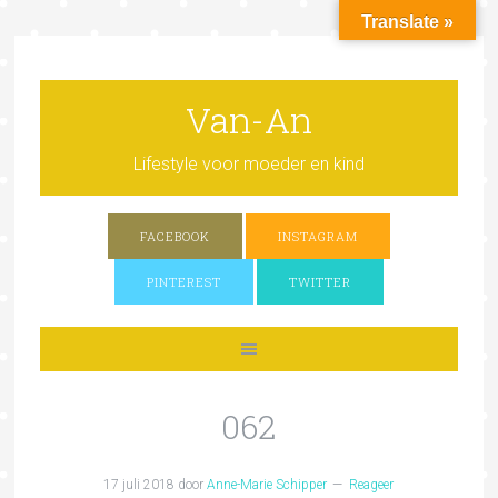
Translate »
Van-An
Lifestyle voor moeder en kind
FACEBOOK
INSTAGRAM
PINTEREST
TWITTER
062
17 juli 2018
door
Anne-Marie Schipper
Reageer